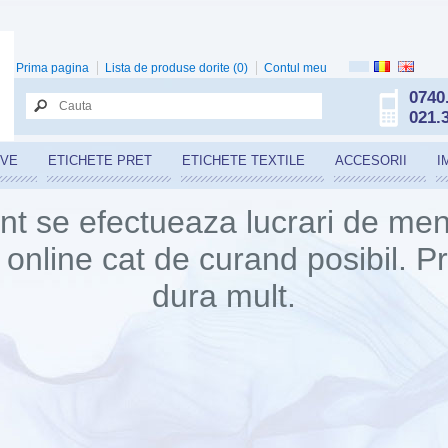
Prima pagina
Lista de produse dorite (0)
Contul meu
0740
021.
IVE
ETICHETE PRET
ETICHETE TEXTILE
ACCESORII
I
t se efectueaza lucrari de ment
online cat de curand posibil. 
dura mult.