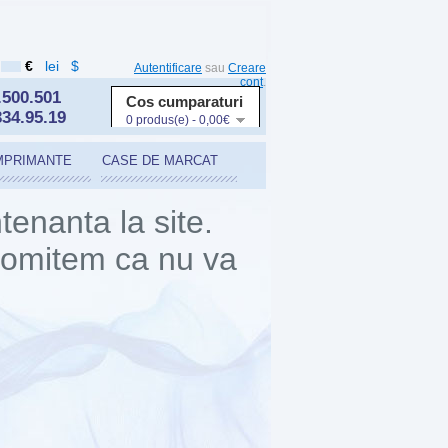
€
lei
$
Autentificare
sau
Creare
cont
.
.500.501
Cos cumparaturi
334.95.19
0 produs(e) - 0,00€
MPRIMANTE
CASE DE MARCAT
enanta la site.
Promitem ca nu va