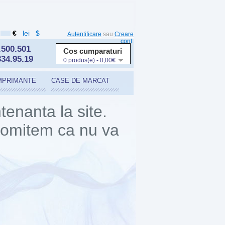
€
lei
$
Autentificare
sau
Creare
cont
.
.500.501
Cos cumparaturi
334.95.19
0 produs(e) - 0,00€
MPRIMANTE
CASE DE MARCAT
enanta la site.
Promitem ca nu va