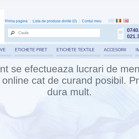
Prima pagina
Lista de produse dorite (0)
Contul meu
0740
021.
IVE
ETICHETE PRET
ETICHETE TEXTILE
ACCESORII
I
t se efectueaza lucrari de ment
online cat de curand posibil. 
dura mult.