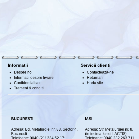
Informatii
Servicii clienti
Despre noi
Contacteaza-ne
Informatii despre livrare
Returnari
Confidentialitate
Harta site
Tremeni & conditii
BUCURESTI
IASI
Adresa: Bd. Metalurgiei nr. 83, Sector 4,
Adresa: Str. Metalurgiei nr. 8,
Bucuresti
(in incinta fostei LACTIS)
Telefoane: 0040 (21) 334.52.17;
Telefoane: 0040 232.263.711