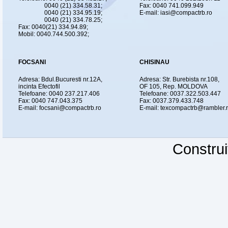
0040 (21) 334.58.31;
Fax: 0040 741.099.949
0040 (21) 334.95.19;
E-mail: iasi@compactrb.ro
0040 (21) 334.78.25;
Fax: 0040(21) 334.94.89;
Mobil: 0040.744.500.392;
FOCSANI
CHISINAU
Adresa: Bdul.Bucuresti nr.12A,
Adresa: Str. Burebista nr.108,
incinta Efectofil
OF 105, Rep. MOLDOVA
Telefoane: 0040 237.217.406
Telefoane: 0037.322.503.447
Fax: 0040 747.043.375
Fax: 0037.379.433.748
E-mail: focsani@compactrb.ro
E-mail: texcompactrb@rambler.
Constru