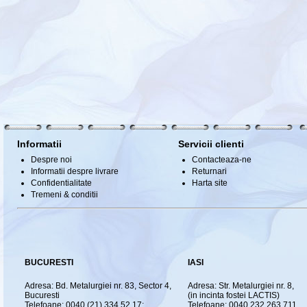
Informatii
Servicii clienti
Despre noi
Contacteaza-ne
Informatii despre livrare
Returnari
Confidentialitate
Harta site
Tremeni & conditii
BUCURESTI
IASI
Adresa: Bd. Metalurgiei nr. 83, Sector 4,
Adresa: Str. Metalurgiei nr. 8,
Bucuresti
(in incinta fostei LACTIS)
Telefoane: 0040 (21) 334.52.17;
Telefoane: 0040 232.263.711