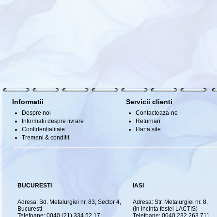
Informatii
Servicii clienti
Despre noi
Contacteaza-ne
Informatii despre livrare
Returnari
Confidentialitate
Harta site
Tremeni & conditii
BUCURESTI
IASI
Adresa: Bd. Metalurgiei nr. 83, Sector 4,
Adresa: Str. Metalurgiei nr. 8,
Bucuresti
(in incinta fostei LACTIS)
Telefoane: 0040 (21) 334.52.17;
Telefoane: 0040 232.263.711