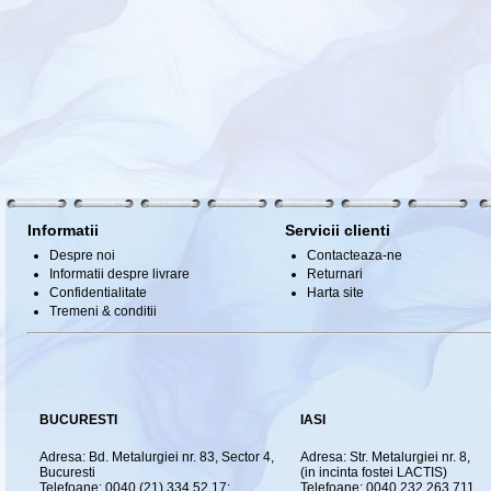
Informatii
Servicii clienti
Despre noi
Contacteaza-ne
Informatii despre livrare
Returnari
Confidentialitate
Harta site
Tremeni & conditii
BUCURESTI
IASI
Adresa: Bd. Metalurgiei nr. 83, Sector 4,
Adresa: Str. Metalurgiei nr. 8,
Bucuresti
(in incinta fostei LACTIS)
Telefoane: 0040 (21) 334.52.17;
Telefoane: 0040 232.263.711