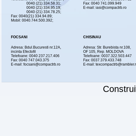
0040 (21) 334.58.31;
Fax: 0040 741.099.949
0040 (21) 334.95.19;
E-mail: iasi@compactrb.ro
0040 (21) 334.78.25;
Fax: 0040(21) 334.94.89;
Mobil: 0040.744.500.392;
FOCSANI
CHISINAU
Adresa: Bdul.Bucuresti nr.12A,
Adresa: Str. Burebista nr.108,
incinta Efectofil
OF 105, Rep. MOLDOVA
Telefoane: 0040 237.217.406
Telefoane: 0037.322.503.447
Fax: 0040 747.043.375
Fax: 0037.379.433.748
E-mail: focsani@compactrb.ro
E-mail: texcompactrb@rambler.
Constru